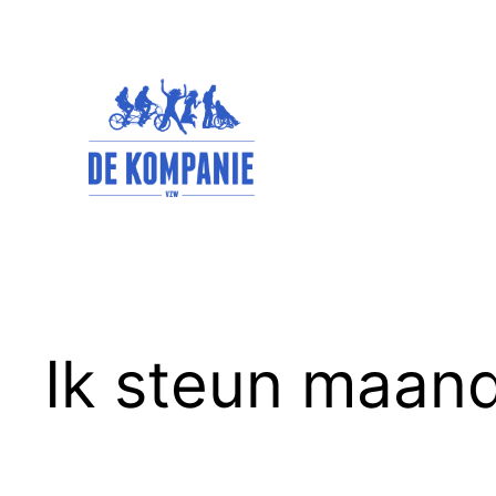
Spring
naar
de
inhoud
Ik steun maand