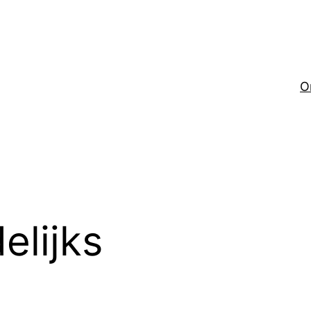
O
elijks