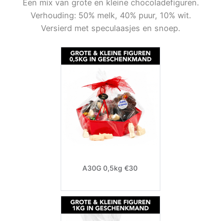
Een mix van grote en kleine chocoladefiguren.
Verhouding: 50% melk, 40% puur, 10% wit.
Versierd met speculaasjes en snoep.
A30G 0,5kg €30