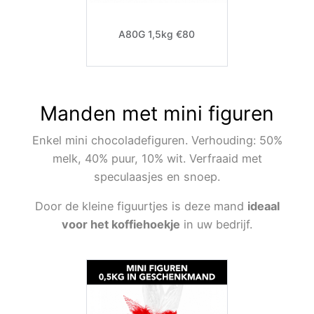
A80G 1,5kg €80
Manden met mini figuren
Enkel mini chocoladefiguren. Verhouding: 50%
melk, 40% puur, 10% wit. Verfraaid met
speculaasjes en snoep.
Door de kleine figuurtjes is deze mand
ideaal
voor het koffiehoekje
in uw bedrijf.