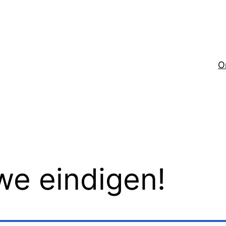
O
 we eindigen!